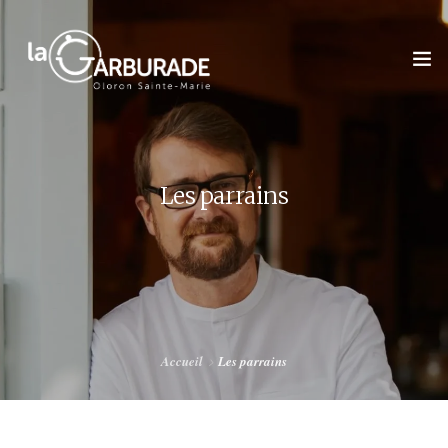
Les parrains
ACCUEIL
L’ASSOCIATION
LES TABLES DE LA GARBURE 2026
Accueil
Les parrains
LE CHAMPIONNAT DU MONDE
GALERIE