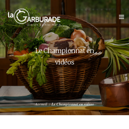
Le Championnat en
vidéos
ACCUEIL
L’ASSOCIATION
LES TABLES DE LA GARBURE 2026
Accueil
Le Championnat en vidéos
LE CHAMPIONNAT DU MONDE
GALERIE