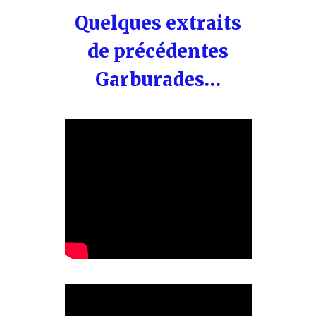
Quelques extraits
CONTACT
de précédentes
RÉSERVER
Garburades…